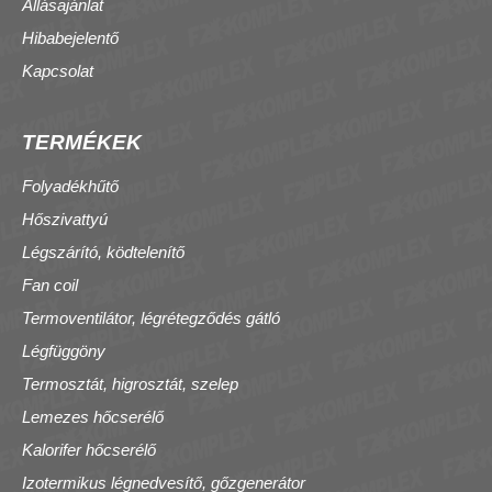
Állásajánlat
Hibabejelentő
Kapcsolat
TERMÉKEK
Folyadékhűtő
Hőszivattyú
Légszárító, ködtelenítő
Fan coil
Termoventilátor, légrétegződés gátló
Légfüggöny
Termosztát, higrosztát, szelep
Lemezes hőcserélő
Kalorifer hőcserélő
Izotermikus légnedvesítő, gőzgenerátor