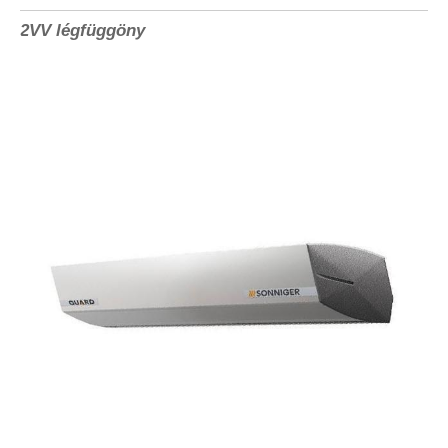
2VV légfüggöny