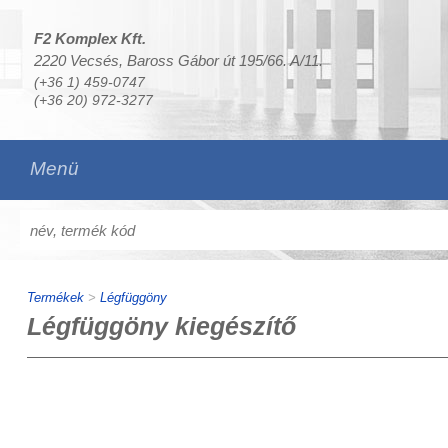
F2 Komplex Kft.
2220 Vecsés, Baross Gábor út 195/66. A/11.
(+36 1) 459-0747
(+36 20) 972-3277
Menü
Termékek
>
Légfüggöny
Légfüggöny kiegészítő