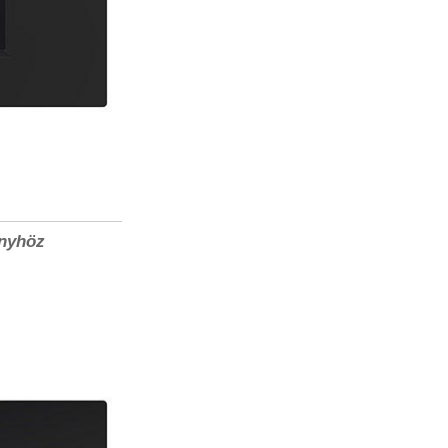
önyhöz