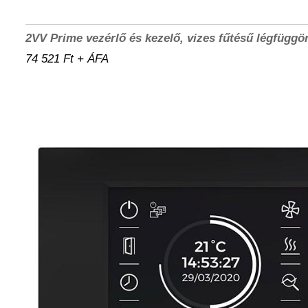
2VV Prime vezérlő és kezelő, vizes fűtésű légfügg
74 521 Ft + ÁFA