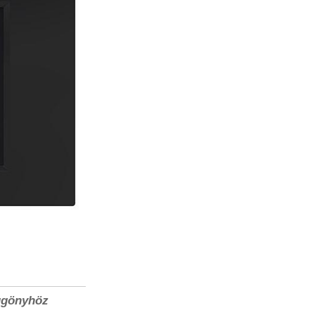
üggönyhöz