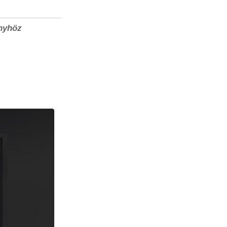
önyhöz