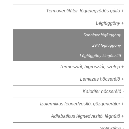
Termoventilátor, légrétegződés gátló +
Légfüggöny +
Sonniger légfüggöny
2VV légfüggöny
Légfüggöny kiegészítő
Termosztát, higrosztát, szelep +
Lemezes hőcserélő +
Kalorifer hőcserélő ·
Izotermikus légnedvesítő, gőzgenerátor +
Adiabatikus légnedvesítő, léghűtő +
Split klíma ·